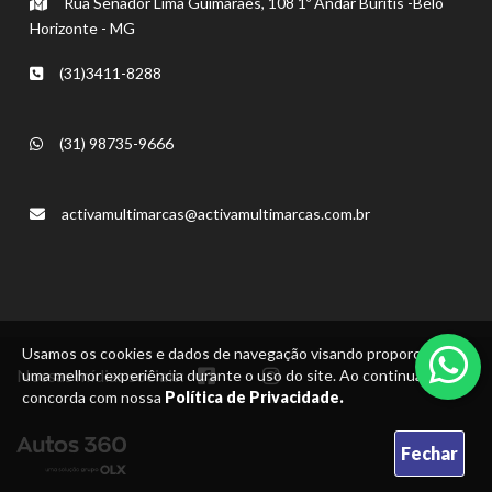
Rua Senador Lima Guimarães, 108 1º Andar Buritis -Belo
Horizonte - MG
(31)3411-8288
(31) 98735-9666
activamultimarcas@activamultimarcas.com.br
Usamos os cookies e dados de navegação visando proporcionar
Nossas mídias sociais:
uma melhor experiência durante o uso do site. Ao continuar, você
concorda com nossa
Política de Privacidade.
Fechar