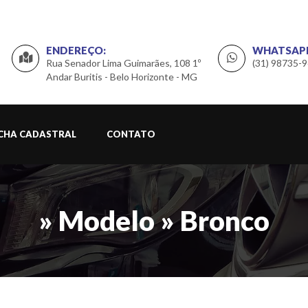
ENDEREÇO:
WHATSAP
Rua Senador Lima Guimarães, 108 1º
(31) 98735-
Andar Buritis - Belo Horizonte - MG
ICHA CADASTRAL
CONTATO
» Modelo » Bronco