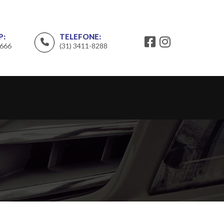
P:
TELEFONE:
9666
(31) 3411-8288